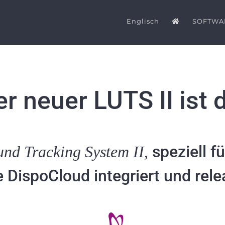
Englisch
SOFTWA
r neuer LUTS II ist 
speziell f
nd Tracking System II,
e DispoCloud integriert und rele