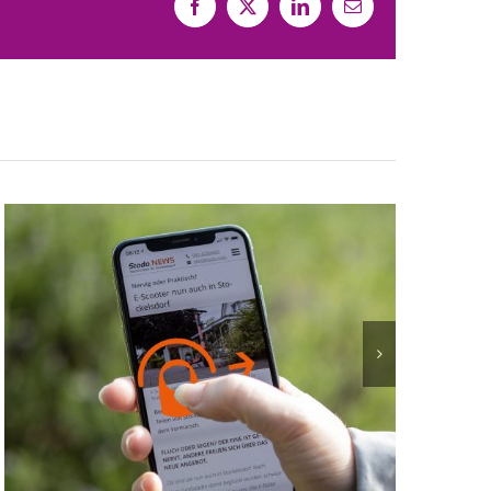
Facebook
X
LinkedIn
E-
Mail
alpha.web geht in
Stockelsdorf bei
Lübeck als
Stodo.NEWS ONLINE