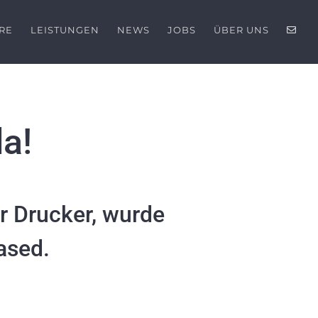
RE
LEISTUNGEN
NEWS
JOBS
ÜBER UNS
da!
ür Drucker, wurde
ased.